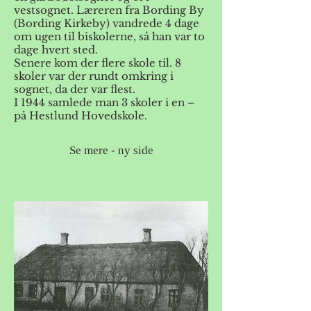
vestsognet. Læreren fra Bording By
(Bording Kirkeby) vandrede 4 dage
om ugen til biskolerne, så han var to
dage hvert sted.
Senere kom der flere skole til. 8
skoler var der rundt omkring i
sognet, da der var flest.
I 1944 samlede man 3 skoler i en –
på Hestlund Hovedskole.
Se mere - ny side