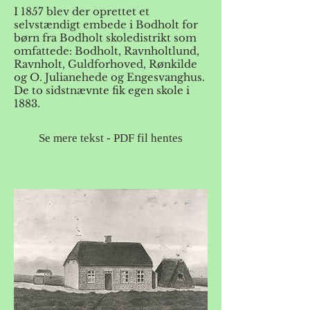
I 1857 blev der oprettet et
selvstændigt embede i Bodholt for
børn fra Bodholt skoledistrikt som
omfattede: Bodholt, Ravnholtlund,
Ravnholt, Guldforhoved, Rønkilde
og O. Julianehede og Engesvanghus.
De to sidstnævnte fik egen skole i
1883.
Se mere tekst - PDF fil hentes