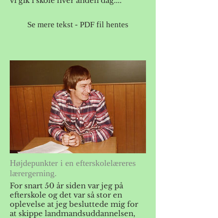
vi gik i skole hver anden dag....
Se mere tekst - PDF fil hentes
Højdepunkter i en efterskolelæreres
lærergerning.
For snart 50 år siden var jeg på
efterskole og det var så stor en
oplevelse at jeg besluttede mig for
at skippe landmandsuddannelsen,