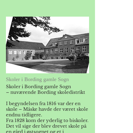
Skoler i Bording gamle Sogn
Skoler i Bording gamle Sogn
– nuværende Bording skoledistrikt
I begyndelsen fra 1816 var der en
skole – Måske havde der været skole
endnu tidligere.
Fra 1828 kom der yderlig to biskoler.
Det vil sige der blev drevet skole på
en gård i østsognet og et i