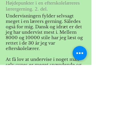
Højdepunkter i en efterskolelæreres
lærergerning. 2. del.
Undervisningen fylder selvsagt
meget i en lærers gerning. Således
også for mig. Dansk og idræt er det
jeg har undervist mest i. Mellem
8000 og 10000 stile har jeg læst og
rettet i de 30 år jeg var
efterskolelærer.
At få lov at undervise i noget man
selv synes er meget spændende og
hvis det så lykkes at få eleverne til at
synes det samme, så kan det ikke
blive bedre.
Hvis det lykkes at få eleverne til at
forstå og blive lige så betaget af
digtet ”Den lille anemone af Kaj
Munk,” som jeg, så er det bare
lykken.
Se mere tekst - PDF fil hentes