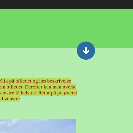
Klik på billedet og læs beskrivelse
om billedet Derefter kan man øverst
venstre få helside. Retur på pil øverst
til venstre