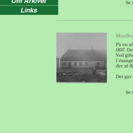
Om Arkivet
Se 
Links
Mordfor
På en af
1837. De
Ved gif
I mange
der af f
Det gav
Se 