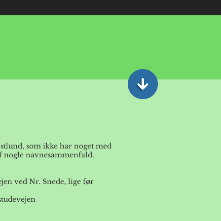
estlund, som ikke har noget med
 af nogle navnesammenfald.
en ved Nr. Snede, lige før
 studevejen