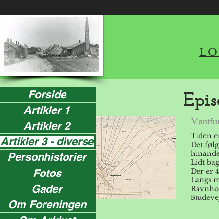
LO
Forside
Epis
Artikler 1
Møntfun
Artikler 2
Tiden er
Artikler 3 - diverse
Det føl
hinande
Personhistorier
Lidt ba
Fotos
Der er 
Langs m
Gader
Ravnholt
Studevej
Om Foreningen