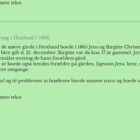
mere tekst
søg i Hestlund i 1866
 de større gårde i Hestlund boede i 1865 Jens og Birgitte Chris
 blev gift d. 21. december. Birgitte var da kun 17 år gammel. Je
temålet overtog de hans forældres gård.
 år boede også hendes forældre på gården, ligesom Jens´ bror,
lere omgange.
 af og til problemer at brødrene havde samme navn og boede s
mere tekst