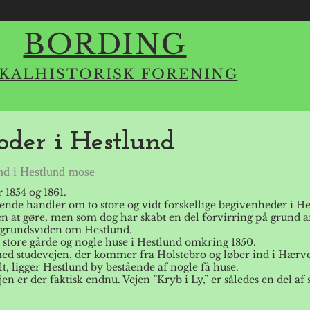
BORDING
KALHISTORISK FORENING
oder i Hestlund
d i Hestlund mose
 1854 og 1861.
gende handler om to store og vidt forskellige begivenheder i H
n at gøre, men som dog har skabt en del forvirring på grund
ggrundsviden om Hestlund.
4 store gårde og nogle huse i Hestlund omkring 1850.
ed studevejen, der kommer fra Holstebro og løber ind i Hærvej
, ligger Hestlund by bestående af nogle få huse.
en er der faktisk endnu. Vejen ”Kryb i Ly,” er således en del af