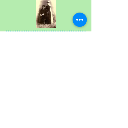
Bording Lokalhistoriske Forening:
bent-e-hansen@mail.tele.dk
- Wep:
bordinghistorie@gmail.com
©
2025