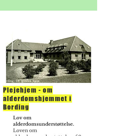
Plejehjem - om
alderdomshjemmet i
Bording
Lov om
alderdomsunderstøttelse.
Loven om