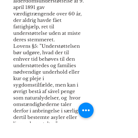
alderdomsunderstøttelse af 9.
april 1891 gav
værdigtrængende over 60 år,
der aldrig havde fået
fattighjælp, ret til
understøttelse uden at miste
deres stemmeret.
Lovens §5: ”Understøttelsen
bør udgøre, hvad der til
enhver tid behøves til den
understøttedes og families
nødvendige underhold eller
kur og pleje i
sygdomstilfælde, men kan i
øvrigt bestå af såvel penge
som naturalydelser, og hvor
omstændighederne taler
derfor i anbringelse i særlig
dertil bestemte asyler eller
lignende anstalter”.
SE MERE