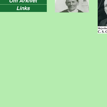
Om Arkivet
Links